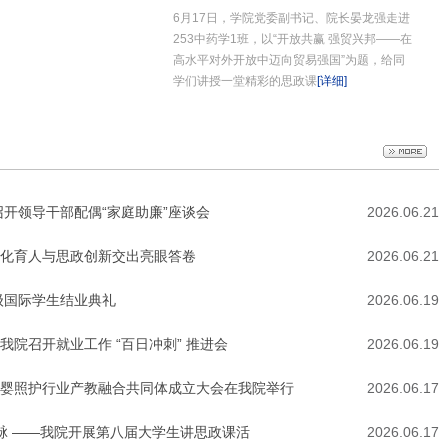
6月17日，学院党委副书记、院长晏龙强走进
253中药学1班，以“开放共赢 强贸兴邦——在
高水平对外开放中迈向贸易强国”为题，给同
学们讲授一堂精彩的思政课
[详细]
开领导干部配偶“家庭助廉”座谈会
2026.06.21
文化育人与思政创新交出亮眼答卷
2026.06.21
级国际学生结业典礼
2026.06.19
我院召开就业工作 “百日冲刺” 推进会
2026.06.19
婴照护行业产教融合共同体成立大会在我院举行
2026.06.17
魂脉 ——我院开展第八届大学生讲思政课活
2026.06.17