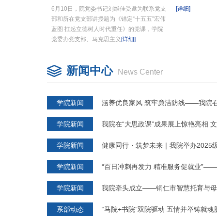
6月10日，院党委书记刘维佳受邀为联系党支
[详细]
部和所在党支部讲授题为《锚定“十五五”宏伟
蓝图 扛起立德树人时代重任》的党课，学院
党委办党支部、马克思主义
[详细]
新闻中心
News Center
学院新闻
涵养优良家风 筑牢廉洁防线——我院召
学院新闻
我院在“大思政课”成果展上惊艳亮相 
学院新闻
健康同行・筑梦未来｜我院举办2025
学院新闻
“百日冲刺再发力 精准服务促就业”——
学院新闻
我院牵头成立——铜仁市智慧托育与母
系部动态
“马院+书院”双院驱动 五情并举铸就