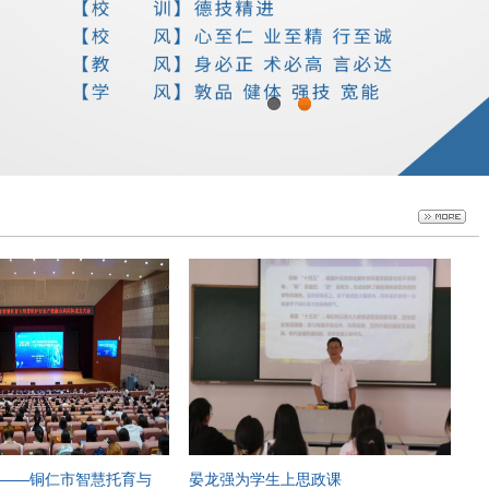
0
1
——铜仁市智慧托育与
晏龙强为学生上思政课