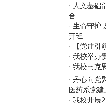
·
人文基础
合
·
生命守护
开班
·
【党建引领
·
我校举办
·
我校马克
·
丹心向党
医药系党建
·
我校开展2