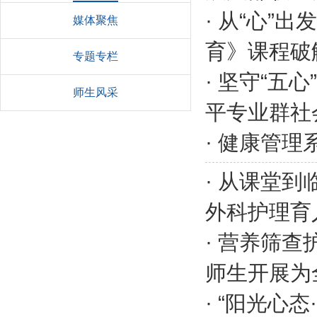
·
从“心”出
媒体聚焦
育》课程破
专题专栏
·
坚守“五心
师生风采
平专业群社
·
健康管理
·
从课堂到
外科护理育
·
营养筛查
师生开展为
·
“阳光心态